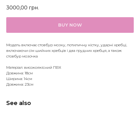
3000,00
грн.
BUY NOW
Модель включає стовбур мозку, потиличну кістку, ударні хребці,
включаючи сім шийних хребців і два грудних хребця, а також
стовбур мозочка
Матеріал: високоякісний ПВХ
Довжина: 18см
Ширина: 14см
Довжина: 23см
See also