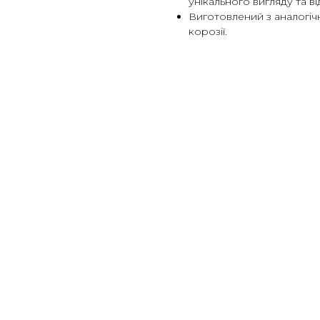
унікального вигляду та ві
Виготовлений з аналогічн
корозії.