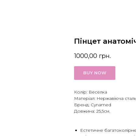
Пінцет анатомі
1000,00
грн.
BUY NOW
Колір: Веселка
Матеріал: Нержавіюча стал
Бренд: Cynamed
Довжина: 25,5см.
Естетичне багатоколірне