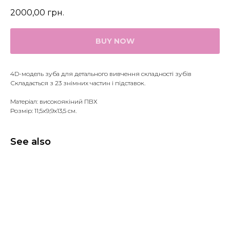
2000,00
грн.
BUY NOW
4D-модель зуба для детального вивчення складності зубів
Складається з 23 знімних частин і підставок.
Матеріал: високоякіний ПВХ
Розмір: 11,5x9,9x13,5 см.
See also