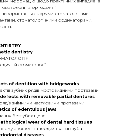
льну інформацію щодо практичних випадків. в
томатології та ортодонтії.
 використання лікарями-стоматологами,
рантами, стоматологічними ординаторами,
світи.
ENTISTRY
hetic dentistry
ТОМАТОЛОГІЯ
едичній стоматології
ects of dentition with bridgeworks
ектів зубних рядів мостовидними протезами
defects with removable partial dentures
 рядів знімними частковими протезами
etics of edentulous jaws
ування беззубих щелеп
athological wear of dental hard tissues
чному зношенні твердих тканин зуба
eriodontal diseases