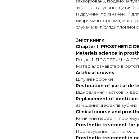
захворювань, подано актуа
зубопротезуванні, дитячій с
Підручник призначений для
лікарями-інтернами, магіст
слухачами післядипломної о
Зміст книги
Chapter 1. PROSTHETIC D
Materials science in prost
Розділ 1. ПРОТЕТИЧНА С
Матеріалознавство в ортоп
Artificial crowns
Штучні коронки
Restoration of partial def
Відновлення часткових деф
Replacement of dentition 
Заміщення дефектів зубних
Clinical course and prosth
Клінічний перебіг і протез
Prosthetic treatment for p
Протезування при патологі
Prosthetic treatment in p