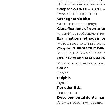
Протезування при захворю
Chapter 2. ORTHODONTI
Розділ 2. ОРТОДОНТІЯ
Orthognathic bite
Ортогнатичний прикус
Classifications of dentofa
Класифікації зубощелепних
Examination methods in o
Методи обстеження в орто
Chapter 3. PEDIATRIC DE
Розділ 3. ДИТЯЧА СТОМА
Oral cavity and teeth dev
Розвиток ротової порожнин
Caries
Карієс
Pulpitis
Пульпіт
Periodontitis;
Пародонтит
Developmental dental hard
Аномалії розвитку твердих 