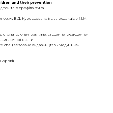
ildren and their prevention
ітей та їх профілактика
пович, В.Д. Куроєдова та ін.; за редакцією М.М.
, стоматологів-практиків, студентів, резидентів-
лядипломної освіти
ке спеціалізоване видавництво «Медицина»
льорові)