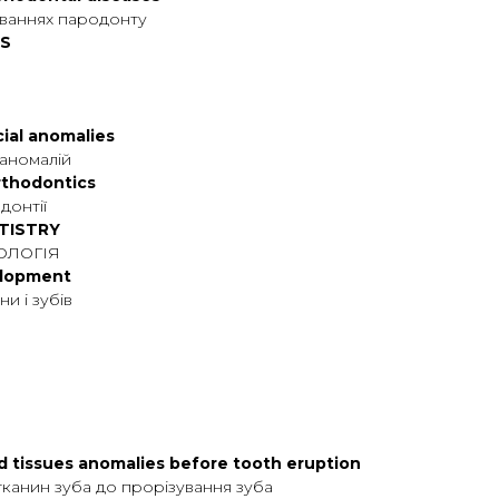
ваннях пародонту
CS
cial anomalies
 аномалій
rthodontics
донтії
NTISTRY
ТОЛОГІЯ
elopment
и і зубів
 tissues anomalies before tooth eruption
тканин зуба до прорізування зуба