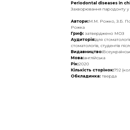
Periodontal diseases in ch
Захворювання пародонту у д
Автори:
М.М. Рожко, З.Б. По
Рожка
Гриф:
затверджено МОЗ
Аудиторія:
для стоматологів
стоматологів, студентів піс
Видавництво:
Всеукраїнсь
Мова:
англійська
Рік:
2020
Кількість сторінок:
792 (ко
Обкладинка:
тверда